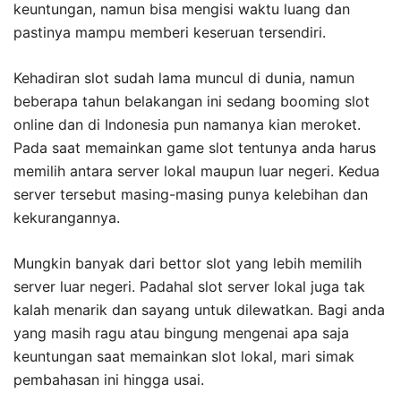
keuntungan, namun bisa mengisi waktu luang dan
pastinya mampu memberi keseruan tersendiri.
Kehadiran slot sudah lama muncul di dunia, namun
beberapa tahun belakangan ini sedang booming slot
online dan di Indonesia pun namanya kian meroket.
Pada saat memainkan game slot tentunya anda harus
memilih antara server lokal maupun luar negeri. Kedua
server tersebut masing-masing punya kelebihan dan
kekurangannya.
Mungkin banyak dari bettor slot yang lebih memilih
server luar negeri. Padahal slot server lokal juga tak
kalah menarik dan sayang untuk dilewatkan. Bagi anda
yang masih ragu atau bingung mengenai apa saja
keuntungan saat memainkan slot lokal, mari simak
pembahasan ini hingga usai.