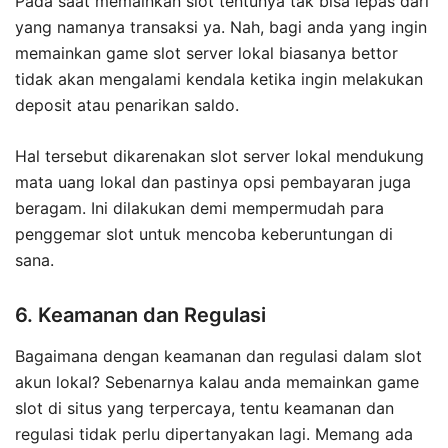
Pada saat memainkan slot tentunya tak bisa lepas dari
yang namanya transaksi ya. Nah, bagi anda yang ingin
memainkan game slot server lokal biasanya bettor
tidak akan mengalami kendala ketika ingin melakukan
deposit atau penarikan saldo.
Hal tersebut dikarenakan slot server lokal mendukung
mata uang lokal dan pastinya opsi pembayaran juga
beragam. Ini dilakukan demi mempermudah para
penggemar slot untuk mencoba keberuntungan di
sana.
6. Keamanan dan Regulasi
Bagaimana dengan keamanan dan regulasi dalam slot
akun lokal? Sebenarnya kalau anda memainkan game
slot di situs yang terpercaya, tentu keamanan dan
regulasi tidak perlu dipertanyakan lagi. Memang ada