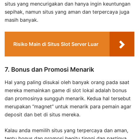
situs yang mencurigakan dan hanya ingin keuntungan
sepihak, namun situs yang aman dan terpercaya juga
masih banyak.
Risiko Main di Situs Slot Server Luar
7. Bonus dan Promosi Menarik
Hal yang paling disukai oleh banyak orang pada saat
mereka memainkan game di slot lokal adalah bonus
dan promosinya sungguh menarik. Kedua hal tersebut
merupakan “magnet” untuk menarik para pemain agar
deposit dan bet di situs mereka.
Kalau anda memilih situs yang terpercaya dan aman,
tentu bonus dan promosi begitu tinggi dan pastinya