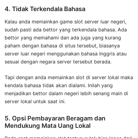
4. Tidak Terkendala Bahasa
Kalau anda memainkan game slot server luar negeri,
sudah pasti ada bettor yang terkendala bahasa. Ada
bettor yang memahami dan ada juga yang kurang
paham dengan bahasa di situs tersebut, biasanya
server luar negeri menggunakan bahasa Inggris atau
sesuai dengan negara server tersebut berada.
Tapi dengan anda memainkan slot di server lokal maka
kendala bahasa tidak akan dialami. Inilah yang
menjadikan bettor dalam negeri lebih senang main di
server lokal untuk saat ini.
5. Opsi Pembayaran Beragam dan
Mendukung Mata Uang Lokal