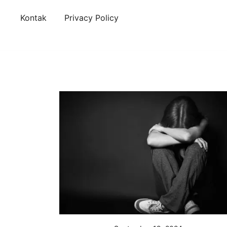
Lompat
Kontak
Privacy Policy
ke
konten