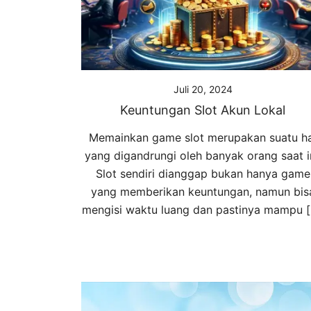
Juli 20, 2024
Keuntungan Slot Akun Lokal
Memainkan game slot merupakan suatu ha
yang digandrungi oleh banyak orang saat in
Slot sendiri dianggap bukan hanya game
yang memberikan keuntungan, namun bis
mengisi waktu luang dan pastinya mampu 