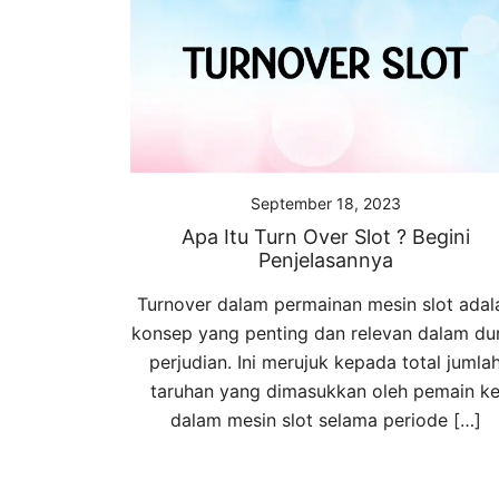
September 18, 2023
Apa Itu Turn Over Slot ? Begini
Penjelasannya
Turnover dalam permainan mesin slot adal
konsep yang penting dan relevan dalam du
perjudian. Ini merujuk kepada total jumla
taruhan yang dimasukkan oleh pemain k
dalam mesin slot selama periode […]